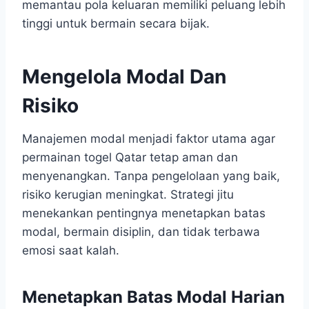
memantau pola keluaran memiliki peluang lebih
tinggi untuk bermain secara bijak.
Mengelola Modal Dan
Risiko
Manajemen modal menjadi faktor utama agar
permainan togel Qatar tetap aman dan
menyenangkan. Tanpa pengelolaan yang baik,
risiko kerugian meningkat. Strategi jitu
menekankan pentingnya menetapkan batas
modal, bermain disiplin, dan tidak terbawa
emosi saat kalah.
Menetapkan Batas Modal Harian