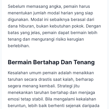
Sebelum memasang angka, pemain harus
menentukan jumlah modal harian yang siap
digunakan. Modal ini sebaiknya berasal dari
dana hiburan, bukan kebutuhan pokok. Dengan
batas yang jelas, pemain dapat bermain lebih
tenang dan mengurangi risiko kerugian
berlebihan.
Bermain Bertahap Dan Tenang
Kesalahan umum pemain adalah menaikkan
taruhan secara drastis saat kalah, berharap
segera menang kembali. Strategi jitu
menekankan taruhan bertahap dan menjaga
emosi tetap stabil. Bila mengalami kekalahan
beruntun, lebih baik berhenti sejenak daripada