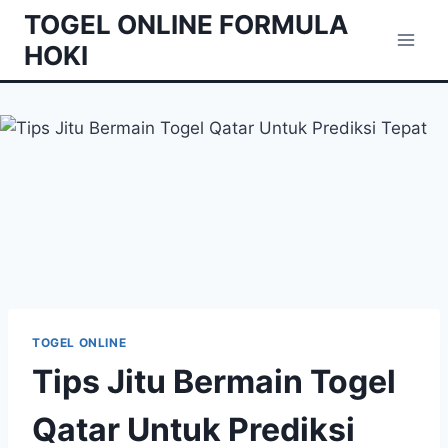
Skip
TOGEL ONLINE FORMULA
to
HOKI
content
TOGEL ONLINE
Tips Jitu Bermain Togel
Qatar Untuk Prediksi