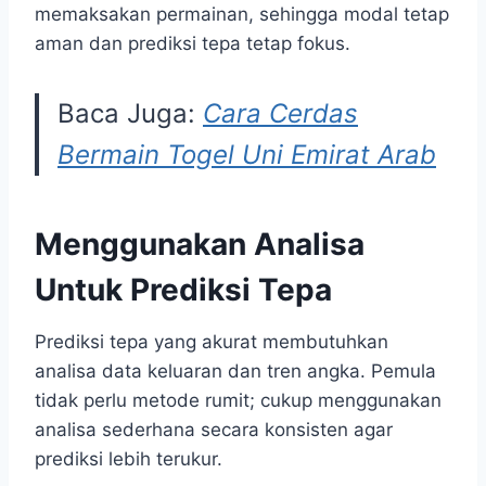
memaksakan permainan, sehingga modal tetap
aman dan prediksi tepa tetap fokus.
Baca Juga:
Cara Cerdas
Bermain Togel Uni Emirat Arab
Menggunakan Analisa
Untuk Prediksi Tepa
Prediksi tepa yang akurat membutuhkan
analisa data keluaran dan tren angka. Pemula
tidak perlu metode rumit; cukup menggunakan
analisa sederhana secara konsisten agar
prediksi lebih terukur.