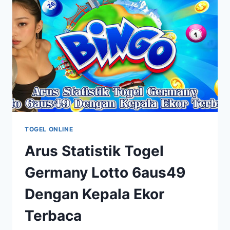
RASIONAL
TOGEL ONLINE
Arus Statistik Togel
Germany Lotto 6aus49
Dengan Kepala Ekor
Terbaca