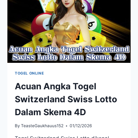
2D
TOGEL ONLINE
Acuan Angka Togel
Switzerland Swiss Lotto
Dalam Skema 4D
By
TeasteGaukhauus152
01/12/2026