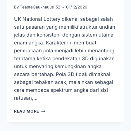
By
TeasteGaukhauus152
01/12/2026
UK National Lottery dikenal sebagai salah
satu pasaran yang memiliki struktur undian
jelas dan konsisten, dengan sistem utama
enam angka. Karakter ini membuat
pembacaan pola menjadi lebih menantang,
terutama ketika pendekatan 3D digunakan
untuk menyaring kemungkinan angka
secara bertahap. Pola 3D tidak dimaknai
sebagai tebakan acak, melainkan sebagai
cara membaca spektrum angka dari sisi
ratusan,…
SPEKTRUM
READ MORE
ANGKA
TOGEL
UK