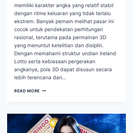
memiliki karakter angka yang relatif stabil
dengan ritme keluaran yang tidak terlalu
ekstrem. Banyak pemain melihat pasar ini
cocok untuk pendekatan perhitungan
rasional, terutama pada permainan 3D
yang menuntut ketelitian dan disiplin.
Dengan memahami struktur undian Ireland
Lotto serta kebiasaan pergerakan
angkanya, pola 3D dapat disusun secara
lebih terencana dan…
SUDUT
READ MORE
ANALISIS
TOGEL
IRELAND
LOTTO
DENGAN
POLA
3D