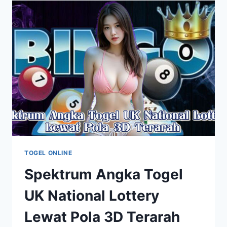
LOTTO
6AUS49
DENGAN
KEPALA
EKOR
TERBACA
TOGEL ONLINE
Spektrum Angka Togel
UK National Lottery
Lewat Pola 3D Terarah