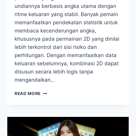
undiannya berbasis angka utama dengan
ritme keluaran yang stabil. Banyak pemain
memanfaatkan pendekatan statistik untuk
membaca kecenderungan angka,
khususnya pada permainan 2D yang dinilai
lebih terkontrol dari sisi risiko dan
perhitungan. Dengan memanfaatkan data
keluaran sebelumnya, kombinasi 2D dapat
disusun secara lebih logis tanpa
mengandalkan…
KERANGKA
READ MORE
STATISTIK
TOGEL
BELGIUM
LOTTO
DENGAN
KOMBINASI