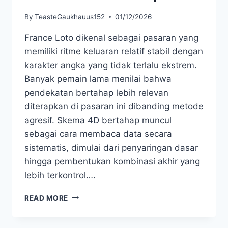
By
TeasteGaukhauus152
01/12/2026
France Loto dikenal sebagai pasaran yang
memiliki ritme keluaran relatif stabil dengan
karakter angka yang tidak terlalu ekstrem.
Banyak pemain lama menilai bahwa
pendekatan bertahap lebih relevan
diterapkan di pasaran ini dibanding metode
agresif. Skema 4D bertahap muncul
sebagai cara membaca data secara
sistematis, dimulai dari penyaringan dasar
hingga pembentukan kombinasi akhir yang
lebih terkontrol….
LINTASAN
READ MORE
DATA
TOGEL
FRANCE