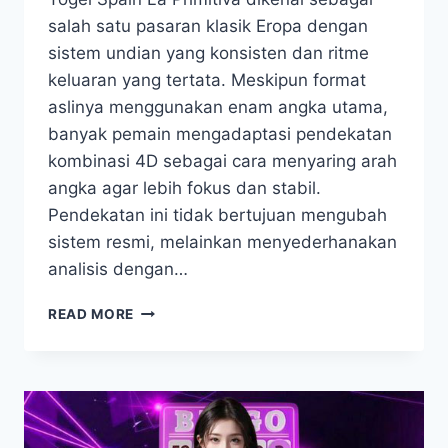
salah satu pasaran klasik Eropa dengan
sistem undian yang konsisten dan ritme
keluaran yang tertata. Meskipun format
aslinya menggunakan enam angka utama,
banyak pemain mengadaptasi pendekatan
kombinasi 4D sebagai cara menyaring arah
angka agar lebih fokus dan stabil.
Pendekatan ini tidak bertujuan mengubah
sistem resmi, melainkan menyederhanakan
analisis dengan…
POLA
READ MORE
GERAK
TOGEL
SPAIN
LA
PRIMITIVA
PADA