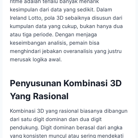
ritme adalah terlalu banyak menarik
kesimpulan dari data yang sedikit. Dalam
Ireland Lotto, pola 3D sebaiknya disusun dari
kumpulan data yang cukup, bukan hanya dua
atau tiga periode. Dengan menjaga
keseimbangan analisis, pemain bisa
menghindari jebakan overanalisis yang justru
merusak logika awal.
Penyusunan Kombinasi 3D
Yang Rasional
Kombinasi 3D yang rasional biasanya dibangun
dari satu digit dominan dan dua digit
pendukung. Digit dominan berasal dari angka
yang konsisten muncul atau sering mendekati