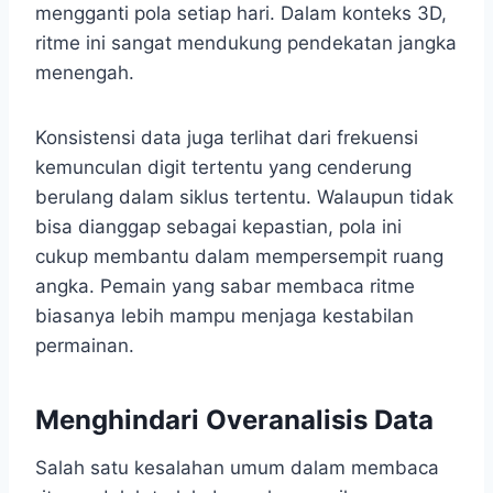
mengganti pola setiap hari. Dalam konteks 3D,
ritme ini sangat mendukung pendekatan jangka
menengah.
Konsistensi data juga terlihat dari frekuensi
kemunculan digit tertentu yang cenderung
berulang dalam siklus tertentu. Walaupun tidak
bisa dianggap sebagai kepastian, pola ini
cukup membantu dalam mempersempit ruang
angka. Pemain yang sabar membaca ritme
biasanya lebih mampu menjaga kestabilan
permainan.
Menghindari Overanalisis Data
Salah satu kesalahan umum dalam membaca