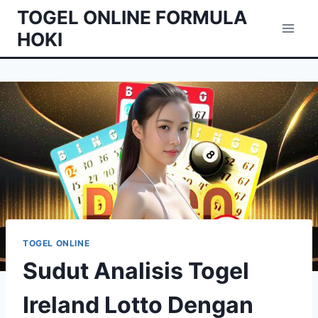
Skip
TOGEL ONLINE FORMULA
to
HOKI
content
TOGEL ONLINE
Sudut Analisis Togel
Ireland Lotto Dengan