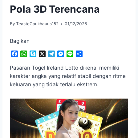
Pola 3D Terencana
By
TeasteGaukhauus152
01/12/2026
Bagikan
F
W
S
X
T
M
L
S
a
h
k
e
e
i
h
c
a
y
l
s
n
a
Pasaran Togel Ireland Lotto dikenal memiliki
e
t
p
e
s
e
r
karakter angka yang relatif stabil dengan ritme
b
s
e
g
e
e
keluaran yang tidak terlalu ekstrem.
o
A
r
n
o
p
a
g
k
p
m
e
r