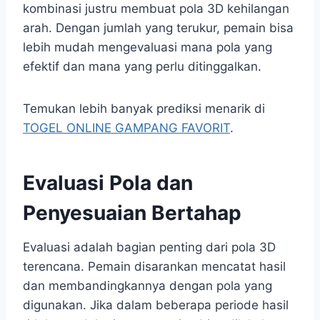
kombinasi justru membuat pola 3D kehilangan
arah. Dengan jumlah yang terukur, pemain bisa
lebih mudah mengevaluasi mana pola yang
efektif dan mana yang perlu ditinggalkan.
Temukan lebih banyak prediksi menarik di
TOGEL ONLINE GAMPANG FAVORIT
.
Evaluasi Pola dan
Penyesuaian Bertahap
Evaluasi adalah bagian penting dari pola 3D
terencana. Pemain disarankan mencatat hasil
dan membandingkannya dengan pola yang
digunakan. Jika dalam beberapa periode hasil