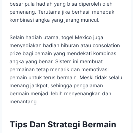
besar pula hadiah yang bisa diperoleh oleh
pemenang. Terutama jika berhasil menebak
kombinasi angka yang jarang muncul.
Selain hadiah utama, togel Mexico juga
menyediakan hadiah hiburan atau consolation
prize bagi pemain yang mendekati kombinasi
angka yang benar. Sistem ini membuat
permainan tetap menarik dan memotivasi
pemain untuk terus bermain. Meski tidak selalu
menang jackpot, sehingga pengalaman
bermain menjadi lebih menyenangkan dan
menantang.
Tips Dan Strategi Bermain