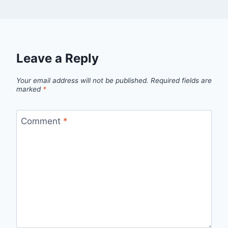
Leave a Reply
Your email address will not be published.
Required fields are
marked
*
Comment
*