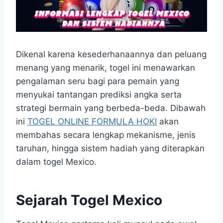
Dikenal karena kesederhanaannya dan peluang
menang yang menarik, togel ini menawarkan
pengalaman seru bagi para pemain yang
menyukai tantangan prediksi angka serta
strategi bermain yang berbeda-beda. Dibawah
ini
TOGEL ONLINE FORMULA HOKI
akan
membahas secara lengkap mekanisme, jenis
taruhan, hingga sistem hadiah yang diterapkan
dalam togel Mexico.
Sejarah Togel Mexico