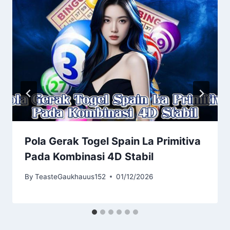
Pola Gerak Togel Spain La Primitiva
Pada Kombinasi 4D Stabil
By
TeasteGaukhauus152
01/12/2026