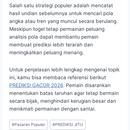
Salah satu strategi populer adalah mencatat
hasil undian sebelumnya untuk mencari pola
angka atau tren yang muncul secara berulang.
Meskipun togel tetap permainan peluang
analisis pola dapat membantu pemain
membuat prediksi lebih terarah dan
meningkatkan peluang menang.
Untuk penjelasan lebih lengkap mengenai topik
ini, kamu bisa membaca referensi berikut
PREDIKSI GACOR 2026
. Pemain disarankan
menentukan batas taruhan agar tetap bermain
secara bijak, menghindari kerugian besar dan
menikmati permainan dengan santai.
Post
#
Pasaran Populer
#
PREDIKSI JITU
Tags: