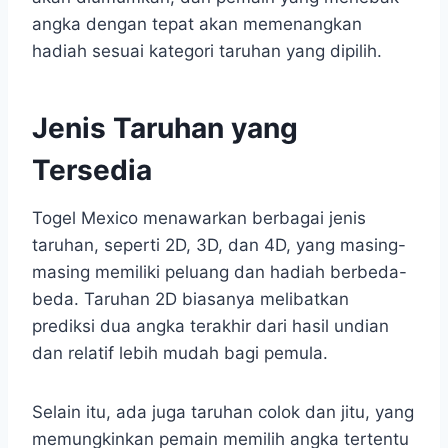
angka dengan tepat akan memenangkan
hadiah sesuai kategori taruhan yang dipilih.
Jenis Taruhan yang
Tersedia
Togel Mexico menawarkan berbagai jenis
taruhan, seperti 2D, 3D, dan 4D, yang masing-
masing memiliki peluang dan hadiah berbeda-
beda. Taruhan 2D biasanya melibatkan
prediksi dua angka terakhir dari hasil undian
dan relatif lebih mudah bagi pemula.
Selain itu, ada juga taruhan colok dan jitu, yang
memungkinkan pemain memilih angka tertentu