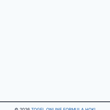
© 2026
TOGEL ONLINE FORMULA HOKI