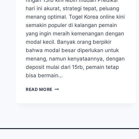
hari ini akurat, strategi tepat, peluang
menang optimal. Togel Korea online kini
semakin populer di kalangan pemain
yang ingin meraih kemenangan dengan
modal kecil. Banyak orang berpikir
bahwa modal besar diperlukan untuk
menang, namun kenyataannya, dengan
deposit mulai dari 15rb, pemain tetap
bisa bermain…
PREDIKSI
READ MORE
AKURAT
TOGEL
KOREA
HARI
INI
MODAL
DEPOSIT