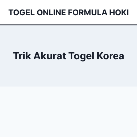
TOGEL ONLINE FORMULA HOKI
Trik Akurat Togel Korea