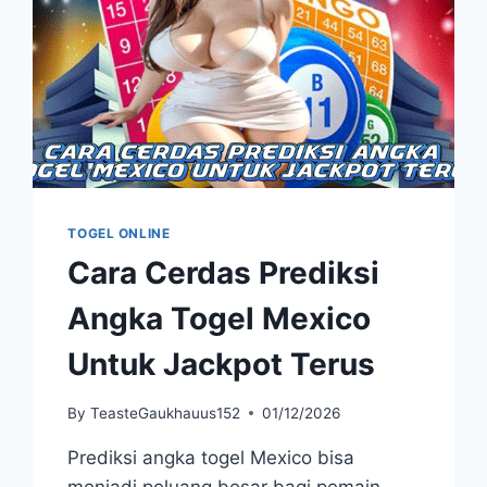
TOGEL ONLINE
Cara Cerdas Prediksi
Angka Togel Mexico
Untuk Jackpot Terus
By
TeasteGaukhauus152
01/12/2026
Prediksi angka togel Mexico bisa
menjadi peluang besar bagi pemain