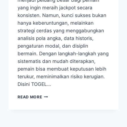
yang ingin meraih jackpot secara
konsisten. Namun, kunci sukses bukan
hanya keberuntungan, melainkan
strategi cerdas yang menggabungkan
analisis pola angka, data historis,
pengaturan modal, dan disiplin
bermain. Dengan langkah-langkah yang
sistematis dan mudah diterapkan,
pemain bisa membuat keputusan lebih
terukur, meminimalkan risiko kerugian.
Disini TOGEL…
CARA
READ MORE
CERDAS
PREDIKSI
ANGKA
TOGEL
MEXICO