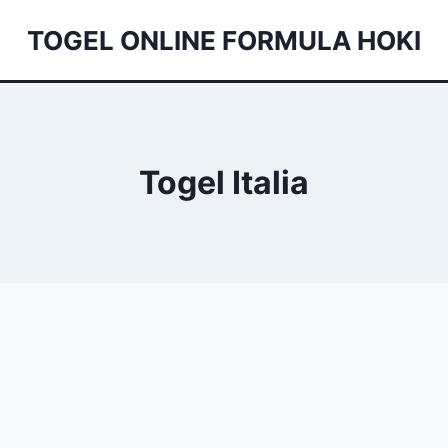
TOGEL ONLINE FORMULA HOKI
Togel Italia