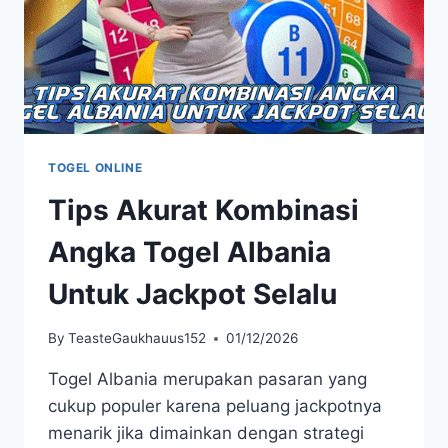
TOGEL ONLINE
Tips Akurat Kombinasi
Angka Togel Albania
Untuk Jackpot Selalu
By
TeasteGaukhauus152
01/12/2026
Togel Albania merupakan pasaran yang
cukup populer karena peluang jackpotnya
menarik jika dimainkan dengan strategi