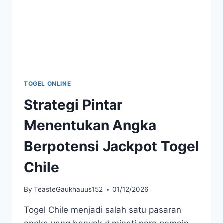
TOGEL ONLINE
Strategi Pintar
Menentukan Angka
Berpotensi Jackpot Togel
Chile
By
TeasteGaukhauus152
01/12/2026
Togel Chile menjadi salah satu pasaran